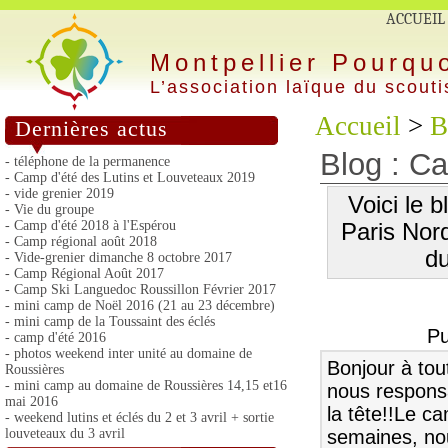
ACCUEIL
Montpellier Pourqu
L’association laïque du scout
Accueil
>
B
Dernières actus
Blog : C
- téléphone de la permanence
- Camp d'été des Lutins et Louveteaux 2019
- vide grenier 2019
Voici le 
- Vie du groupe
- Camp d'été 2018 à l'Espérou
Paris Nord
- Camp régional août 2018
d
- Vide-grenier dimanche 8 octobre 2017
- Camp Régional Août 2017
- Camp Ski Languedoc Roussillon Février 2017
- mini camp de Noël 2016 (21 au 23 décembre)
- mini camp de la Toussaint des éclés
Pu
- camp d'été 2016
- photos weekend inter unité au domaine de
Bonjour à tou
Roussières
- mini camp au domaine de Roussières 14,15 et16
nous responsa
mai 2016
la tête!!Le c
- weekend lutins et éclés du 2 et 3 avril + sortie
louveteaux du 3 avril
semaines, nou