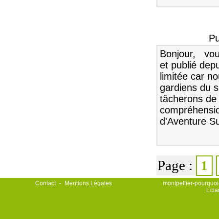
Pu
Bonjour, vous
et publié dep
limitée car n
gardiens du s
tâcherons de
compréhensio
d'Aventure S
Page :
1
Contact
-
Mentions Légales
montpellier-pourquoi-
Ecla