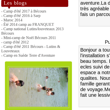
Les blogs
aventure.La d
très agréable
- Camp d'été 2017 à Bécours
fais un parcou
- Camp d'été 2016 à Sarp
- Maroc 2014
- Été 2014 camp au FRANQUET
- Camp national Lutins/louveteaux 2013
Bécours
- Mini-camp de Noël Bécours 2011
Pu
- camp d'été 2012
- Camp d'été 2011 Bécours - Lutins &
Bonjour a to
Louveteaux
l'installatio
- Camp en Suède Terre d'Aventure
beau temps. L
ecles suivi de
espace a notr
qualites. Nou
famille gerant
de voyage.Mer
fait une lessiv